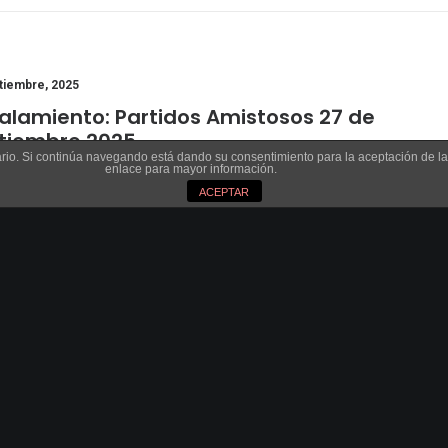
tiembre, 2025
alamiento: Partidos Amistosos 27 de
tiembre 2025
suario. Si continúa navegando está dando su consentimiento para la aceptación de 
enlace para mayor información.
ate de los partidos de esta jornada. Equipos, fecha, hora y lugar.
ACEPTAR
omentarios
1 Minuto
tiembre, 2025
 JUGADORES DEL C.B. GÉNESIS CONVOCADOS
A LAS SELECCIONES NAVARRAS