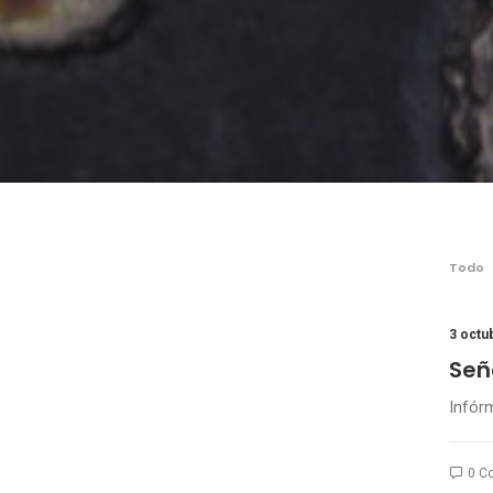
Todo
3 octu
Señ
Infórm
0 C