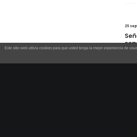
25 sep
Señ
sep
Este sitio web utiliza cookies para que usted tenga la mejor experiencia de u
Infórm
0 C
16 sep
DOS
PAR